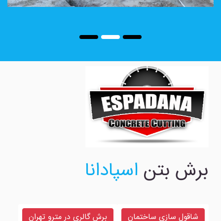
برش بتن
اسپادانا
شاقول سازی ساختمان
برش گالری در مترو تهران