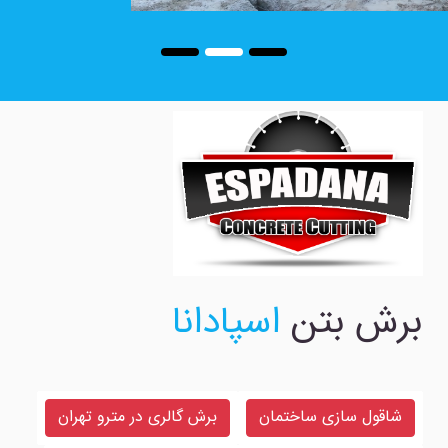
برش بتن
اسپادانا
شاقول سازی ساختمان
برش گالری در مترو تهران