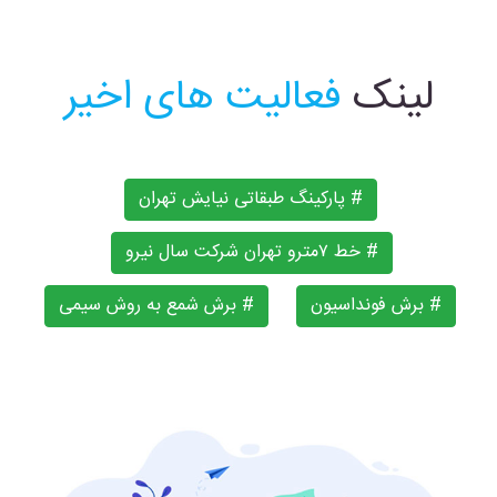
لینک
فعالیت های اخیر
# پارکینگ طبقاتی نیایش تهران
# خط ۷مترو تهران شرکت سال نیرو
# برش فونداسیون
# برش شمع به روش سیمی