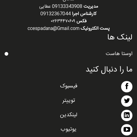
سامان
مدیریت
09133343908 عطایی
کارشناس اجرا
09132367044
فکس
۰۲۶۳۴۴۷۰۶۰۹
پست الکترونیک
ccespadana@Gmail.com
لینک ها
اوستا هاست
ما را دنبال کنید
فیسبوک
توییتر
لینکدین
یوتیوب